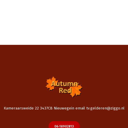
Kameraarsweide 22 3437CB Nieuwegein email tv.gelderen@ziggo.nl
06-18902813