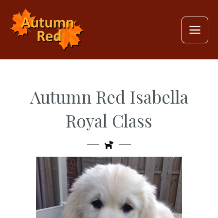
Ga
MAI
naar
MEN
de
inhoud
Autumn Red Isabella
Royal Class